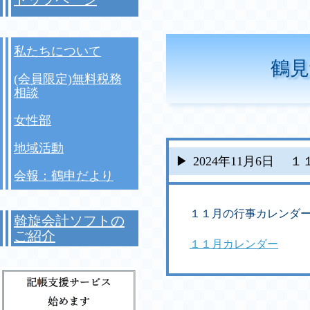
私たちについて
鶴見
(会員限定)無料税務
相談
女性部
地域活動
2024年11月6日
１
会報：鶴申だより
１１月の行事カレンダー
斡旋会計ソフトの
ご紹介
１１月カレンダー