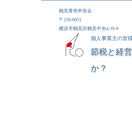
鶴見青色申告会
〒230-0051
横浜市鶴見区鶴見中央4-39-9
個人事業主の皆
節税と経
か？