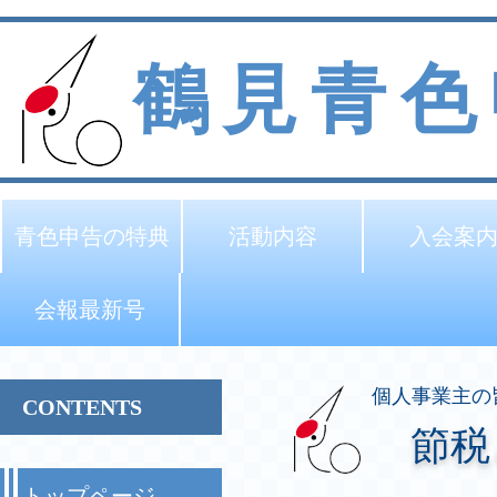
鶴見青色
青色申告の特典
活動内容
入会案
会報最新号
個人事業主の
CONTENTS
節税
トップページ