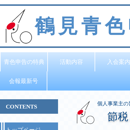
鶴見青色
青色申告の特典
活動内容
入会案
会報最新号
個人事業主の
CONTENTS
節税
トップページ