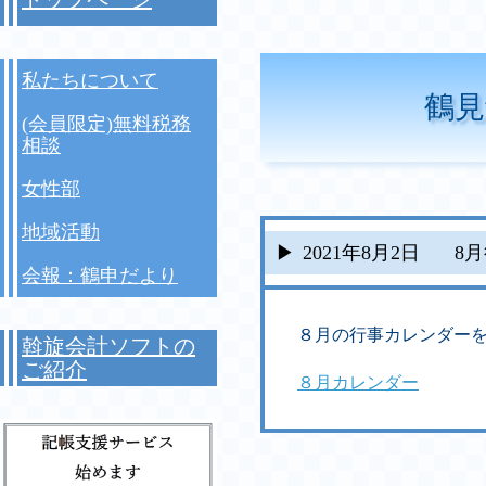
私たちについて
鶴見
(会員限定)無料税務
相談
女性部
地域活動
2021年8月2日
8
会報：鶴申だより
８月の行事カレンダーを
斡旋会計ソフトの
ご紹介
８月カレンダー