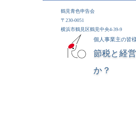
鶴見青色申告会
〒230-0051
横浜市鶴見区鶴見中央4-39-9
個人事業主の皆
節税と経
か？