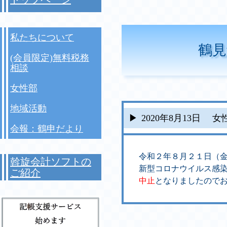
私たちについて
鶴見
(会員限定)無料税務
相談
女性部
地域活動
2020年8月13日
女
会報：鶴申だより
令和２年８月２１日（
斡旋会計ソフトの
新型コロナウイルス感
ご紹介
中止
となりましたので