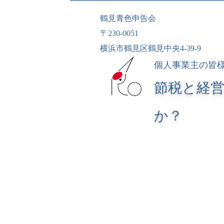
鶴見青色申告会
〒230-0051
横浜市鶴見区鶴見中央4-39-9
個人事業主の皆
節税と経
か？