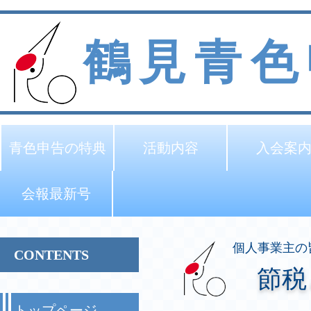
鶴見青色
青色申告の特典
活動内容
入会案
会報最新号
個人事業主の
CONTENTS
節税
トップページ