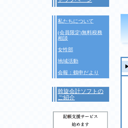
私たちについて
(会員限定)無料税務
相談
女性部
地域活動
会報：鶴申だより
斡旋会計ソフトの
ご紹介