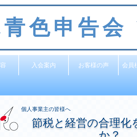
見青色申告会
容
入会案内
お客様の声
会員
個人事業主の皆様へ
節税と経営の合理化
か？