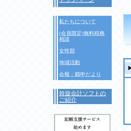
私たちについて
(会員限定)無料税務
相談
女性部
地域活動
会報：鶴申だより
斡旋会計ソフトの
ご紹介