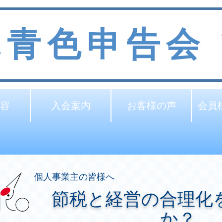
見青色申告会
容
入会案内
お客様の声
会員
個人事業主の皆様へ
節税と経営の合理化
か？