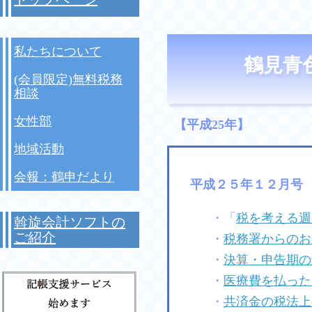
私たちについて
鶴見青
(会員限定)無料税務
相談
女性部
【平成25年】
地域活動
会報：鶴申だより
平成２５年１２月号
・「
税を考える週
斡旋会計ソフトの
ご紹介
・
税務署からのお
・
決算・申告期の
・
医療費を払った
・
共済金の税法上