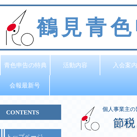
鶴見青色
青色申告の特典
活動内容
入会案
会報最新号
個人事業主の
CONTENTS
節税
トップページ