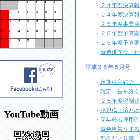
・
２４年度決算報
・
２４年度決算報
・
２５年度事業活
・
２５年度予算案
・
２５年度予算案
・
青色俳句会／行
平成２５年５月号
・
定期株主総会・
・
確定申告を終え
・
２５年度税制改
・
小規模共済とは
YouTube動画
・
高年齢者雇用確
・
青色申告をする
・
部会だより等（