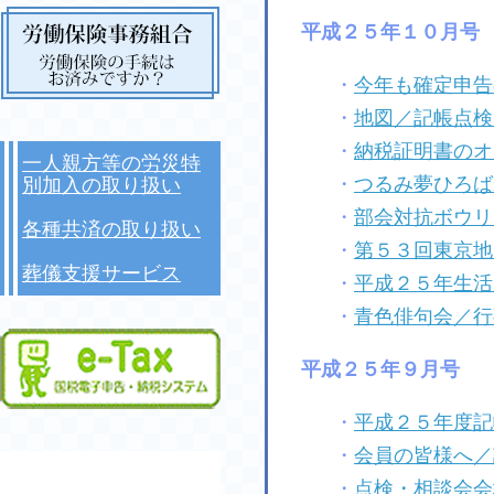
平成２５年１０月号
・
今年も確定申告
・
地図／記帳点検
・
納税証明書のオ
一人親方等の労災特
・
つるみ夢ひろば
別加入の取り扱い
・
部会対抗ボウリ
各種共済の取り扱い
・
第５３回東京地
葬儀支援サービス
・
平成２５年生活
・
青色俳句会／行
平成２５年９月号
・
平成２５年度記
・
会員の皆様へ／
・
点検・相談会会