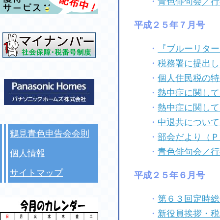
・
青色俳句会／行
平成２５年７月号
・
『ブルーリター
・
税務署に提出し
・
個人住民税の特
・
熱中症に関して
・
熱中症に関して
・
中退共について
鶴見青色申告会会則
・
部会だより（Ｐ
・
青色俳句会／行
個人情報
サイトマップ
平成２５年６月号
・
第６３回定時総
・
新役員挨拶・税