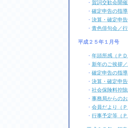
・
賀詞交歓会開催
・
確定申告の指導
・
決算・確定申告
・
青色俳句会／行
平成２５年１月号
・
年頭所感（ＰＤ
・
新年のご挨拶／
・
確定申告の指導
・
決算・確定申告
・
社会保険料控除
・
事務局からのお
・
会員だより（Ｐ
・
行事予定等（Ｐ