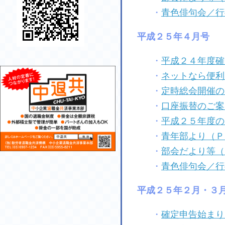
・
青色俳句会／行
平成２５年４月号
・
平成２４年度確
・
ネットなら便利
・
定時総会開催の
・
口座振替のご案
・
平成２５年度の
・
青年部より（Ｐ
・
部会だより等（
・
青色俳句会／行
平成２５年２月・３
・
確定申告始まり