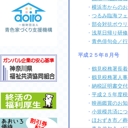
・
横浜市からのお
・
つるみ臨海フェ
・
部会対抗ボウリ
・
浅草日帰り研修
・
青色俳句会／行
平成２５年８月号
・
鶴見税務署長着
・
鶴見税務署人事
・
納税証明書交付
・
平成２５年度税
・
映画鑑賞のお知
・
小規模共済につ
・
ほおずき市／葬