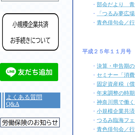
・
部会だより 青
・
「つるみ夢広場
・
青色俳句会／行
平成２５年１１月号
・
決算・申告期の
・
セミナー「消費
・
固定資産税（償
・
年末調整の時期
よくある質問
・
神奈川県で働く
Q&A
・
小規模企業共済
・
つるみ臨海フェ
・
青色俳句会／行